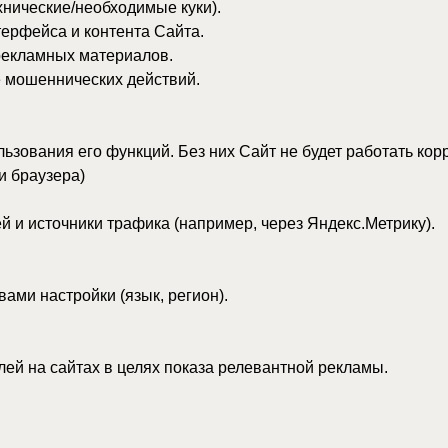
ных материалов.
нических действий.
я его функций. Без них Сайт не будет работать корректно.
ера)
очники трафика (например, через Яндекс.Метрику).
тройки (язык, регион).
сайтах в целях показа релевантной рекламы.
ся информационный баннер об использовании файлов cookie.
) на баннере, Пользователь выражает свое свободное, конкретное
ей Политикой.
 файлов cookie, изменив соответствующие настройки в своем брауз