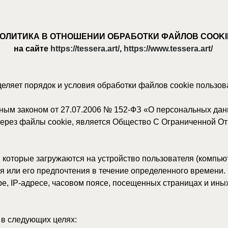
КА В ОТНОШЕНИИ ОБРАБОТКИ ФАЙЛОВ COOKIE
 сайте
https://tessera.art/
,
https://www.tessera.art/
порядок и условия обработки файлов cookie пользователями веб-
аконом от 27.07.2006 № 152-ФЗ «О персональных данных» и реком
айлы cookie, является Общество С Ограниченной Ответственност
ые загружаются на устройство пользователя (компьютер, смартфон
го предпочтения в течение определенного времени.
-адресе, часовом поясе, посещенных страницах и иных идентификат
ующих целях:
ие/необходимые куки).
а и контента Сайта.