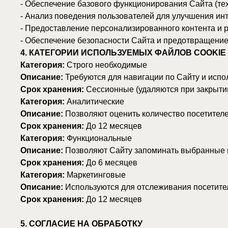
- Предоставление персонализированного контента и реклам
- Обеспечение безопасности Сайта и предотвращение мошен
4. КАТЕГОРИИ ИСПОЛЬЗУЕМЫХ ФАЙЛОВ COOKIE
Категория:
Строго необходимые
Описание:
Требуются для навигации по Сайту и использовани
Срок хранения:
Сессионные (удаляются при закрытии брауз
Категория:
Аналитические
Описание:
Позволяют оценить количество посетителей и ист
Срок хранения:
До 12 месяцев
Категория:
Функциональные
Описание:
Позволяют Сайту запоминать выбранные вами нас
Срок хранения:
До 6 месяцев
Категория:
Маркетинговые
Описание:
Используются для отслеживания посетителей на 
Срок хранения:
До 12 месяцев
5. СОГЛАСИЕ НА ОБРАБОТКУ
5.1. При первом посещении Сайта Пользователю отображает
5.2. Нажимая кнопку «Принять» (или аналогичную по смыслу
согласие на обработку его данных в соответствии с настоящ
5.3. Пользователь имеет право отказаться от использования