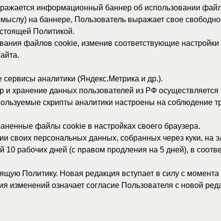
ы аналитики (Яндекс.Метрика и др.).
 хранение данных пользователей из РФ осуществляется на серверах
емые скрипты аналитики настроены на соблюдение требований о л
е файлы cookie в настройках своего браузера.
их персональных данных, собранных через куки, на электронный ад
чих дней (с правом продления на 5 дней), в соответствии со ст. 2
олитику. Новая редакция вступает в силу с момента ее размещени
нений означает согласие Пользователя с новой редакцией Полити
НА ГЛАВНУЮ