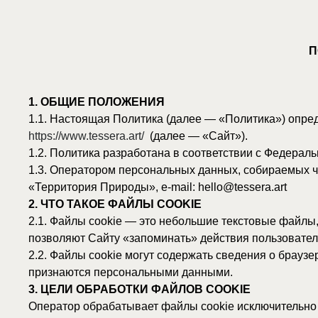
ПОЛИТИ
на
1. ОБЩИЕ ПОЛОЖЕНИЯ
1.1. Настоящая Политика (далее — «Политика») определяет 
https://www.tessera.art/
(далее — «Сайт»).
1.2. Политика разработана в соответствии с Федеральным з
1.3. Оператором персональных данных, собираемых через ф
«Территория Природы», e-mail: hello@tessera.art
2. ЧТО ТАКОЕ ФАЙЛЫ COOKIE
2.1. Файлы cookie — это небольшие текстовые файлы, котор
позволяют Сайту «запоминать» действия пользователя или е
2.2. Файлы cookie могут содержать сведения о браузере, IP
признаются персональными данными.
3. ЦЕЛИ ОБРАБОТКИ ФАЙЛОВ COOKIE
Оператор обрабатывает файлы cookie исключительно в след
- Обеспечение базового функционирования Сайта (техническ
- Анализ поведения пользователей для улучшения интерфейс