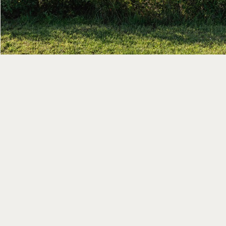
+7 (910) 491-42-64
Макс
hello@tessera.art
WhatsApp