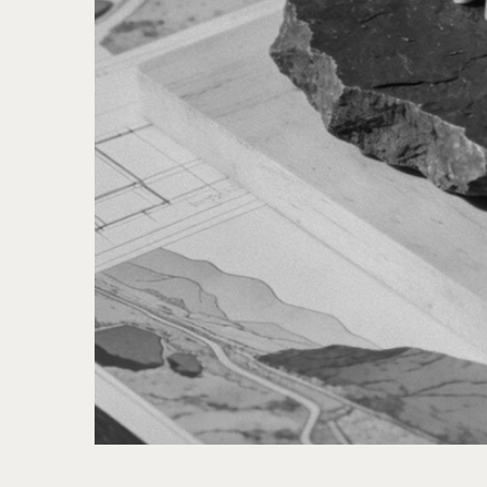
/01
ПОРТФОЛИО
Проектирование — это фундамент будущего сада.
На этом этапе мы продумываем территорию:
как будет организовано пространство,