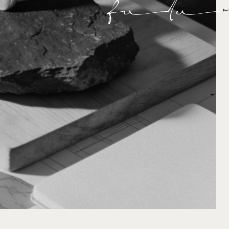
/02
/03
Грамотный проект помогает избежать ошибок при
В рамках 
строительстве, точно рассчитать бюджет и получить
участок, 
предсказуемый результат — красивый и удобный
благоустро