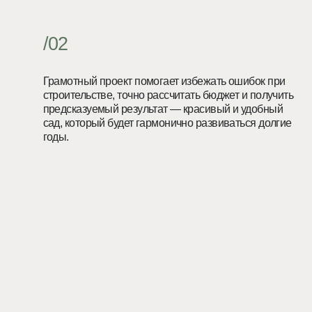
сад, который будет гармонично развиваться долгие
подбираем
годы.
дорожки, о
а также го
чертежей д